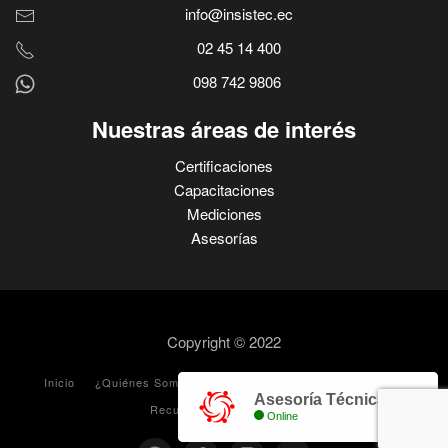
info@insistec.ec
02 45 14 400
098 742 9806
Nuestras áreas de interés
Certificaciones
Capacitaciones
Mediciones
Asesorías
Copyright © 2022
Inicio
¿Quiénes Somos?
Servicios
Blog
Aula Virtual
Asesoría Técnica
Recursos para descargar
Online